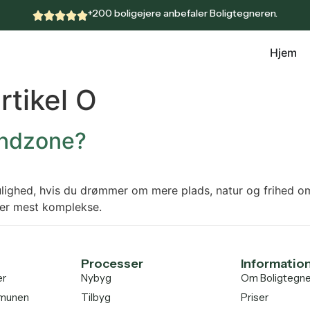
+200 boligejere anbefaler Boligtegneren.
Hjem
tikel O
andzone?
lighed, hvis du drømmer om mere plads, natur og frihed om
 er mest komplekse.
Processer
Informatio
er
Nybyg
Om Boligtegn
mmunen
Tilbyg
Priser