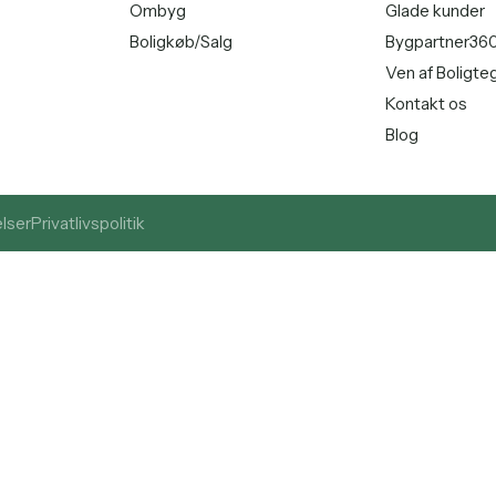
Ombyg
Glade kunder
Boligkøb/Salg
Bygpartner36
Ven af Boligte
Kontakt os
Blog
lser
Privatlivspolitik