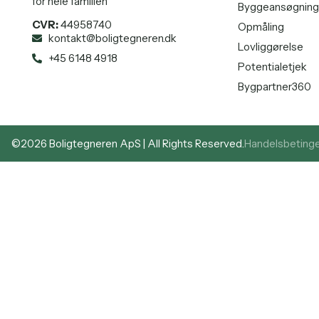
for hele familien
Byggeansøgning
CVR:
44958740
Opmåling
kontakt@boligtegneren.dk
Lovliggørelse
+45 6148 4918
Potentialetjek
Bygpartner360
©2026 Boligtegneren ApS | All Rights Reserved.
Handelsbetinge