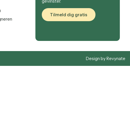
gevinster.
0
Tilmeld dig gratis
gneren
Design by Revynate