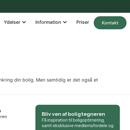
Ydelser
Information
Priser
Kontakt
kring din bolig. Men samtidig er det også et
n
Bliv ven af boligtegneren
eren
Få inspiration til boligoptimering,
samt eksklusive medlemsfordele og