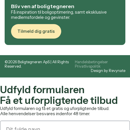
Bliv ven af boligtegneren
Få inspiration til boligoptimering, samt eksklusive
medlemsfordele og gevinster.
Tilmeld dig gratis
©2026 Boligtegneren ApS | All Rights
Handelsbetingelser
Reserved.
Privatlivspolitik
Design by Revynate
Udfyld formularen
Få et uforpligtende tilbud
Udfyld formularen og få et gratis og uforpligtende tilbud.
Alle henvendelser besvares indenfor 48 timer.